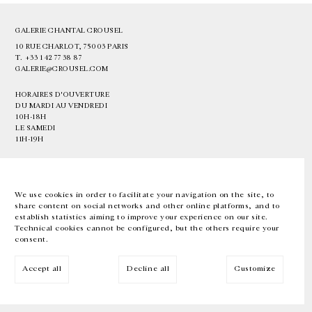
GALERIE CHANTAL CROUSEL
10 RUE CHARLOT, 75003 PARIS
T.
+33 1 42 77 38 87
GALERIE@CROUSEL.COM
HORAIRES D'OUVERTURE
DU MARDI AU VENDREDI
10H-18H
LE SAMEDI
11H-19H
LES ESPACES DE LA GALERIE SERONT FERMÉS À PARTIR DU 23 JUILLET
JUSQU'AU 4 SEPTEMBRE INCLUS
We use cookies in order to facilitate your navigation on the site, to
share content on social networks and other online platforms, and to
Facebook
Instagram
EN
FR
中文
establish statistics aiming to improve your experience on our site.
Technical cookies cannot be configured, but the others require your
consent.
Inscrivez-vous à notre newsletter
Accept all
Decline all
Customize
© Galerie Chantal Crousel 2026
Mentions légales
Cookies