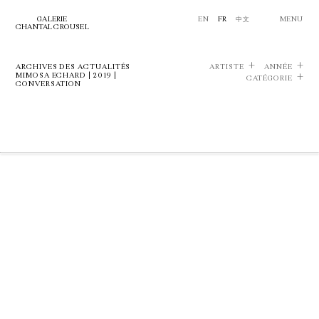
GALERIE
EN
FR
中文
MENU
CHANTAL CROUSEL
ARCHIVES DES ACTUALITÉS
ARTISTE
ANNÉE
MIMOSA ECHARD | 2019 |
CATÉGORIE
CONVERSATION