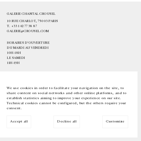
GALERIE CHANTAL CROUSEL
10 RUE CHARLOT, 75003 PARIS
T.
+33 1 42 77 38 87
GALERIE@CROUSEL.COM
HORAIRES D'OUVERTURE
DU MARDI AU VENDREDI
10H-18H
LE SAMEDI
11H-19H
LES ESPACES DE LA GALERIE SERONT FERMÉS À PARTIR DU 23 JUILLET
JUSQU'AU 4 SEPTEMBRE INCLUS
We use cookies in order to facilitate your navigation on the site, to
share content on social networks and other online platforms, and to
Facebook
Instagram
EN
FR
中文
establish statistics aiming to improve your experience on our site.
Technical cookies cannot be configured, but the others require your
consent.
Inscrivez-vous à notre newsletter
Accept all
Decline all
Customize
© Galerie Chantal Crousel 2026
Mentions légales
Cookies