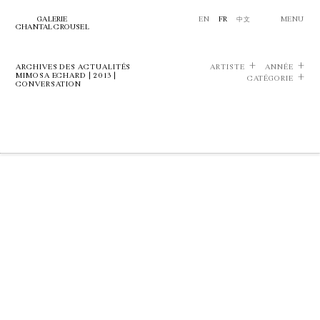
GALERIE
EN
FR
中文
MENU
CHANTAL CROUSEL
ARCHIVES DES ACTUALITÉS
ARTISTE
ANNÉE
MIMOSA ECHARD | 2013 |
CATÉGORIE
CONVERSATION