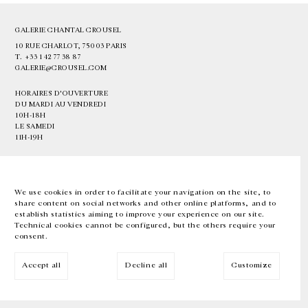
GALERIE CHANTAL CROUSEL
10 RUE CHARLOT, 75003 PARIS
T.
+33 1 42 77 38 87
GALERIE@CROUSEL.COM
HORAIRES D'OUVERTURE
DU MARDI AU VENDREDI
10H-18H
LE SAMEDI
11H-19H
LES ESPACES DE LA GALERIE SERONT FERMÉS À PARTIR DU 23 JUILLET
JUSQU'AU 4 SEPTEMBRE INCLUS
We use cookies in order to facilitate your navigation on the site, to
share content on social networks and other online platforms, and to
Facebook
Instagram
EN
FR
中文
establish statistics aiming to improve your experience on our site.
Technical cookies cannot be configured, but the others require your
consent.
Inscrivez-vous à notre newsletter
Accept all
Decline all
Customize
© Galerie Chantal Crousel 2026
Mentions légales
Cookies