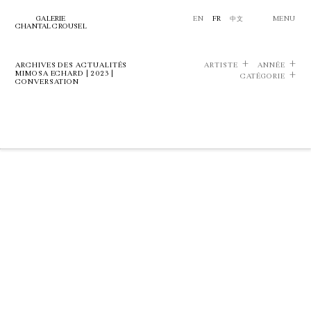
GALERIE
EN
FR
中文
MENU
CHANTAL CROUSEL
ARCHIVES DES ACTUALITÉS
ARTISTE
ANNÉE
MIMOSA ECHARD | 2023 |
CATÉGORIE
CONVERSATION