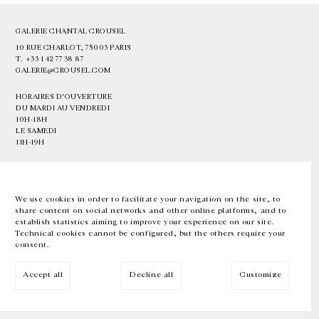
GALERIE CHANTAL CROUSEL
10 RUE CHARLOT, 75003 PARIS
T.
+33 1 42 77 38 87
GALERIE@CROUSEL.COM
HORAIRES D'OUVERTURE
DU MARDI AU VENDREDI
10H-18H
LE SAMEDI
11H-19H
LES ESPACES DE LA GALERIE SERONT FERMÉS À PARTIR DU 23 JUILLET
JUSQU'AU 4 SEPTEMBRE INCLUS
We use cookies in order to facilitate your navigation on the site, to
share content on social networks and other online platforms, and to
Facebook
Instagram
EN
FR
中文
establish statistics aiming to improve your experience on our site.
Technical cookies cannot be configured, but the others require your
consent.
Inscrivez-vous à notre newsletter
Accept all
Decline all
Customize
© Galerie Chantal Crousel 2026
Mentions légales
Cookies