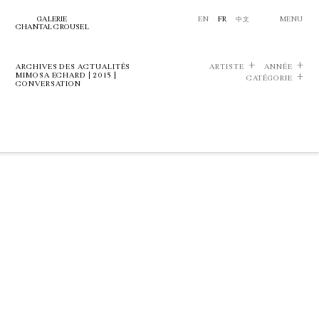
GALERIE
EN
FR
中文
MENU
CHANTAL CROUSEL
ARCHIVES DES ACTUALITÉS
ARTISTE
ANNÉE
MIMOSA ECHARD | 2015 |
CATÉGORIE
CONVERSATION