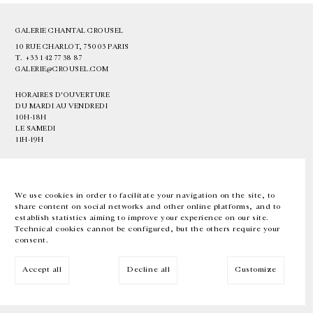
GALERIE CHANTAL CROUSEL
10 RUE CHARLOT, 75003 PARIS
T.
+33 1 42 77 38 87
GALERIE@CROUSEL.COM
HORAIRES D'OUVERTURE
DU MARDI AU VENDREDI
10H-18H
LE SAMEDI
11H-19H
LES ESPACES DE LA GALERIE SERONT FERMÉS À PARTIR DU 23 JUILLET
JUSQU'AU 4 SEPTEMBRE INCLUS
We use cookies in order to facilitate your navigation on the site, to
share content on social networks and other online platforms, and to
Facebook
Instagram
EN
FR
中文
establish statistics aiming to improve your experience on our site.
Technical cookies cannot be configured, but the others require your
consent.
Inscrivez-vous à notre newsletter
Accept all
Decline all
Customize
© Galerie Chantal Crousel 2026
Mentions légales
Cookies