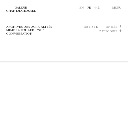
GALERIE
EN
FR
中文
MENU
CHANTAL CROUSEL
ARCHIVES DES ACTUALITÉS
ARTISTE
ANNÉE
MIMOSA ECHARD | 2015 |
CATÉGORIE
CONVERSATION