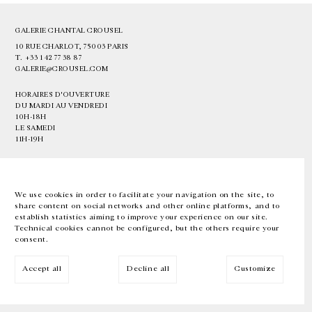
GALERIE CHANTAL CROUSEL
10 RUE CHARLOT, 75003 PARIS
T.
+33 1 42 77 38 87
GALERIE@CROUSEL.COM
HORAIRES D'OUVERTURE
DU MARDI AU VENDREDI
10H-18H
LE SAMEDI
11H-19H
LES ESPACES DE LA GALERIE SERONT FERMÉS À PARTIR DU 23 JUILLET
JUSQU'AU 4 SEPTEMBRE INCLUS
We use cookies in order to facilitate your navigation on the site, to
share content on social networks and other online platforms, and to
Facebook
Instagram
EN
FR
中文
establish statistics aiming to improve your experience on our site.
Technical cookies cannot be configured, but the others require your
consent.
Inscrivez-vous à notre newsletter
Accept all
Decline all
Customize
© Galerie Chantal Crousel 2026
Mentions légales
Cookies