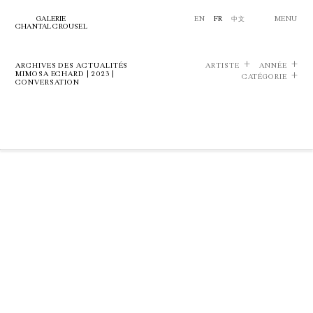
GALERIE
EN
FR
中文
MENU
CHANTAL CROUSEL
ARCHIVES DES ACTUALITÉS
ARTISTE
ANNÉE
MIMOSA ECHARD | 2023 |
CATÉGORIE
CONVERSATION