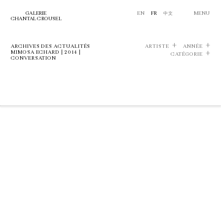
GALERIE
EN
FR
中文
MENU
CHANTAL CROUSEL
ARCHIVES DES ACTUALITÉS
ARTISTE
ANNÉE
MIMOSA ECHARD | 2014 |
CATÉGORIE
CONVERSATION