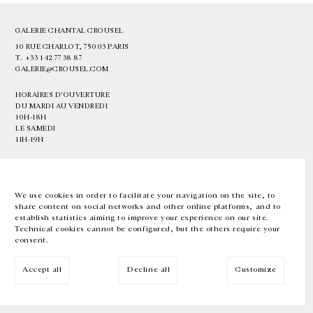
GALERIE CHANTAL CROUSEL
10 RUE CHARLOT, 75003 PARIS
T.
+33 1 42 77 38 87
GALERIE@CROUSEL.COM
HORAIRES D'OUVERTURE
DU MARDI AU VENDREDI
10H-18H
LE SAMEDI
11H-19H
LES ESPACES DE LA GALERIE SERONT FERMÉS À PARTIR DU 23 JUILLET
JUSQU'AU 4 SEPTEMBRE INCLUS
We use cookies in order to facilitate your navigation on the site, to
share content on social networks and other online platforms, and to
Facebook
Instagram
EN
FR
中文
establish statistics aiming to improve your experience on our site.
Technical cookies cannot be configured, but the others require your
consent.
Inscrivez-vous à notre newsletter
Accept all
Decline all
Customize
© Galerie Chantal Crousel 2026
Mentions légales
Cookies