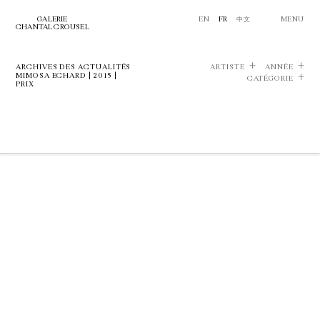
GALERIE
EN
FR
中文
MENU
CHANTAL CROUSEL
ARCHIVES DES ACTUALITÉS
ARTISTE
ANNÉE
MIMOSA ECHARD | 2015 |
CATÉGORIE
PRIX