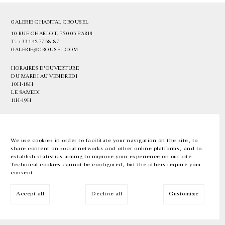
GALERIE CHANTAL CROUSEL
10 RUE CHARLOT, 75003 PARIS
T.
+33 1 42 77 38 87
GALERIE@CROUSEL.COM
HORAIRES D'OUVERTURE
DU MARDI AU VENDREDI
10H-18H
LE SAMEDI
11H-19H
LES ESPACES DE LA GALERIE SERONT FERMÉS À PARTIR DU 23 JUILLET
JUSQU'AU 4 SEPTEMBRE INCLUS
We use cookies in order to facilitate your navigation on the site, to
share content on social networks and other online platforms, and to
Facebook
Instagram
EN
FR
中文
establish statistics aiming to improve your experience on our site.
Technical cookies cannot be configured, but the others require your
consent.
Inscrivez-vous à notre newsletter
Accept all
Decline all
Customize
© Galerie Chantal Crousel 2026
Mentions légales
Cookies