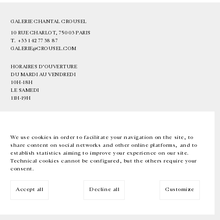
GALERIE CHANTAL CROUSEL
10 RUE CHARLOT, 75003 PARIS
T.
+33 1 42 77 38 87
GALERIE@CROUSEL.COM
HORAIRES D'OUVERTURE
DU MARDI AU VENDREDI
10H-18H
LE SAMEDI
11H-19H
LES ESPACES DE LA GALERIE SERONT FERMÉS À PARTIR DU 23 JUILLET
JUSQU'AU 4 SEPTEMBRE INCLUS
We use cookies in order to facilitate your navigation on the site, to
share content on social networks and other online platforms, and to
Facebook
Instagram
EN
FR
中文
establish statistics aiming to improve your experience on our site.
Technical cookies cannot be configured, but the others require your
consent.
Inscrivez-vous à notre newsletter
Accept all
Decline all
Customize
© Galerie Chantal Crousel 2026
Mentions légales
Cookies