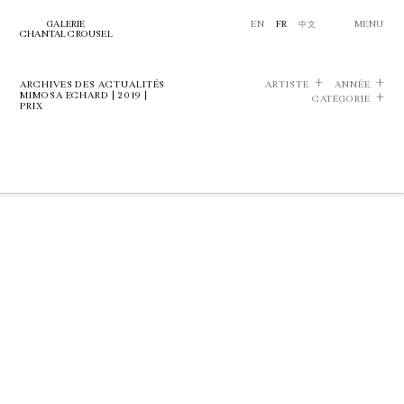
GALERIE
EN
FR
中文
MENU
CHANTAL CROUSEL
ARCHIVES DES ACTUALITÉS
ARTISTE
ANNÉE
MIMOSA ECHARD | 2019 |
CATÉGORIE
PRIX