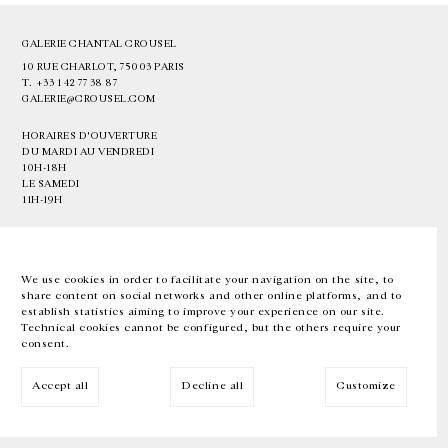
GALERIE CHANTAL CROUSEL
10 RUE CHARLOT, 75003 PARIS
T.
+33 1 42 77 38 87
GALERIE@CROUSEL.COM
HORAIRES D'OUVERTURE
DU MARDI AU VENDREDI
10H-18H
LE SAMEDI
11H-19H
LES ESPACES DE LA GALERIE SERONT FERMÉS À PARTIR DU 23 JUILLET
JUSQU'AU 4 SEPTEMBRE INCLUS
We use cookies in order to facilitate your navigation on the site, to
share content on social networks and other online platforms, and to
Facebook
Instagram
EN
FR
中文
establish statistics aiming to improve your experience on our site.
Technical cookies cannot be configured, but the others require your
consent.
Inscrivez-vous à notre newsletter
Accept all
Decline all
Customize
© Galerie Chantal Crousel 2026
Mentions légales
Cookies