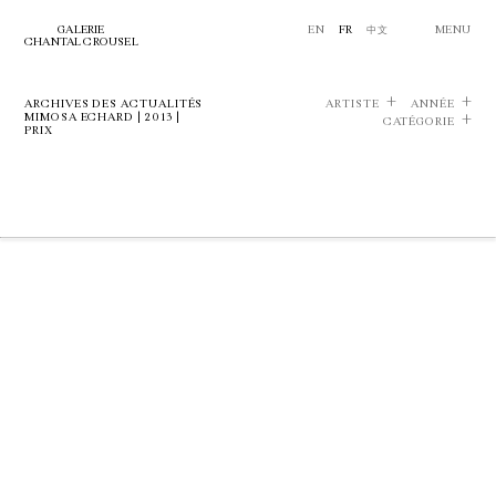
GALERIE
EN
FR
中文
MENU
CHANTAL CROUSEL
ARCHIVES DES ACTUALITÉS
ARTISTE
ANNÉE
MIMOSA ECHARD | 2013 |
CATÉGORIE
PRIX