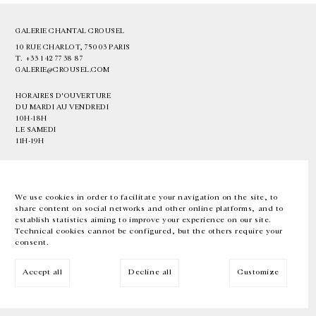
GALERIE CHANTAL CROUSEL
10 RUE CHARLOT, 75003 PARIS
T.
+33 1 42 77 38 87
GALERIE@CROUSEL.COM
HORAIRES D'OUVERTURE
DU MARDI AU VENDREDI
10H-18H
LE SAMEDI
11H-19H
LES ESPACES DE LA GALERIE SERONT FERMÉS À PARTIR DU 23 JUILLET
JUSQU'AU 4 SEPTEMBRE INCLUS
We use cookies in order to facilitate your navigation on the site, to
share content on social networks and other online platforms, and to
Facebook
Instagram
EN
FR
中文
establish statistics aiming to improve your experience on our site.
Technical cookies cannot be configured, but the others require your
consent.
Inscrivez-vous à notre newsletter
Accept all
Decline all
Customize
© Galerie Chantal Crousel 2026
Mentions légales
Cookies