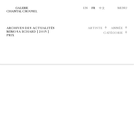
GALERIE
EN
FR
中文
MENU
CHANTAL CROUSEL
ARCHIVES DES ACTUALITÉS
ARTISTE
ANNÉE
MIMOSA ECHARD | 2015 |
CATÉGORIE
PRIX