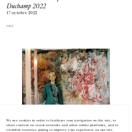
Duchamp 2022
17 octobre 2022
PRIX
GALERIE CHANTAL CROUSEL
10 RUE CHARLOT, 75003 PARIS
T.
+33 1 42 77 38 87
GALERIE@CROUSEL.COM
HORAIRES D'OUVERTURE
DU MARDI AU VENDREDI
10H-18H
LE SAMEDI
11H-19H
LES ESPACES DE LA GALERIE SERONT FERMÉS À PARTIR DU 23 JUILLET
Mimosa Echard
JUSQU'AU 4 SEPTEMBRE INCLUS
Prix Marcel Duchamp 2022
We use cookies in order to facilitate your navigation on the site, to
share content on social networks and other online platforms, and to
13 janvier — 17 octobre 2022
Facebook
Instagram
EN
FR
中文
establish statistics aiming to improve your experience on our site.