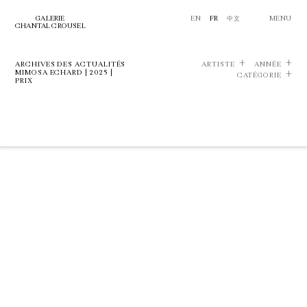
GALERIE
EN
FR
中文
MENU
CHANTAL CROUSEL
ARCHIVES DES ACTUALITÉS
ARTISTE
ANNÉE
MIMOSA ECHARD | 2025 |
CATÉGORIE
PRIX