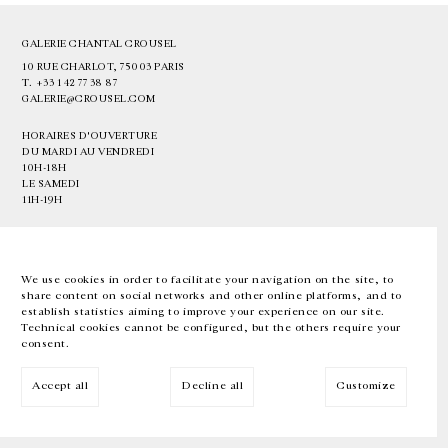
GALERIE CHANTAL CROUSEL
10 RUE CHARLOT, 75003 PARIS
T.
+33 1 42 77 38 87
GALERIE@CROUSEL.COM
HORAIRES D'OUVERTURE
DU MARDI AU VENDREDI
10H-18H
LE SAMEDI
11H-19H
LES ESPACES DE LA GALERIE SERONT FERMÉS À PARTIR DU 23 JUILLET
JUSQU'AU 4 SEPTEMBRE INCLUS
We use cookies in order to facilitate your navigation on the site, to
share content on social networks and other online platforms, and to
Facebook
Instagram
EN
FR
中文
establish statistics aiming to improve your experience on our site.
Technical cookies cannot be configured, but the others require your
consent.
Inscrivez-vous à notre newsletter
Accept all
Decline all
Customize
© Galerie Chantal Crousel 2026
Mentions légales
Cookies