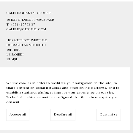
GALERIE CHANTAL CROUSEL
10 RUE CHARLOT, 75003 PARIS
T.
+33 1 42 77 38 87
GALERIE@CROUSEL.COM
HORAIRES D'OUVERTURE
DU MARDI AU VENDREDI
10H-18H
LE SAMEDI
11H-19H
LES ESPACES DE LA GALERIE SERONT FERMÉS À PARTIR DU 23 JUILLET
JUSQU'AU 4 SEPTEMBRE INCLUS
We use cookies in order to facilitate your navigation on the site, to
share content on social networks and other online platforms, and to
Facebook
Instagram
EN
FR
中文
establish statistics aiming to improve your experience on our site.
Technical cookies cannot be configured, but the others require your
consent.
Inscrivez-vous à notre newsletter
Accept all
Decline all
Customize
© Galerie Chantal Crousel 2026
Mentions légales
Cookies