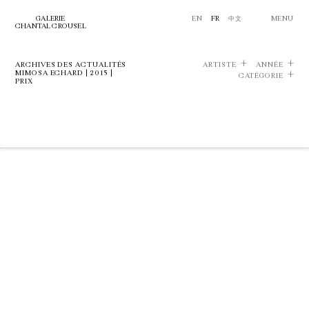
GALERIE
EN
FR
中文
MENU
CHANTAL CROUSEL
ARCHIVES DES ACTUALITÉS
ARTISTE
ANNÉE
MIMOSA ECHARD | 2015 |
CATÉGORIE
PRIX