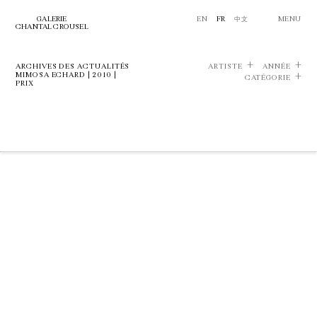
GALERIE
EN
FR
中文
MENU
CHANTAL CROUSEL
ARCHIVES DES ACTUALITÉS
ARTISTE
ANNÉE
MIMOSA ECHARD | 2010 |
CATÉGORIE
PRIX