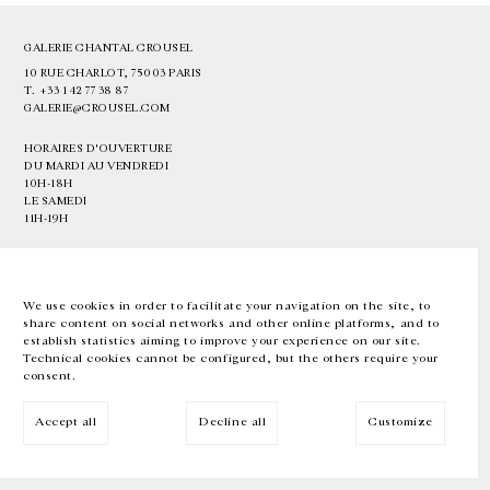
GALERIE CHANTAL CROUSEL
10 RUE CHARLOT, 75003 PARIS
T.
+33 1 42 77 38 87
GALERIE@CROUSEL.COM
HORAIRES D'OUVERTURE
DU MARDI AU VENDREDI
10H-18H
LE SAMEDI
11H-19H
LES ESPACES DE LA GALERIE SERONT FERMÉS À PARTIR DU 23 JUILLET
JUSQU'AU 4 SEPTEMBRE INCLUS
We use cookies in order to facilitate your navigation on the site, to
share content on social networks and other online platforms, and to
Facebook
Instagram
EN
FR
中文
establish statistics aiming to improve your experience on our site.
Technical cookies cannot be configured, but the others require your
consent.
Inscrivez-vous à notre newsletter
Accept all
Decline all
Customize
© Galerie Chantal Crousel 2026
Mentions légales
Cookies