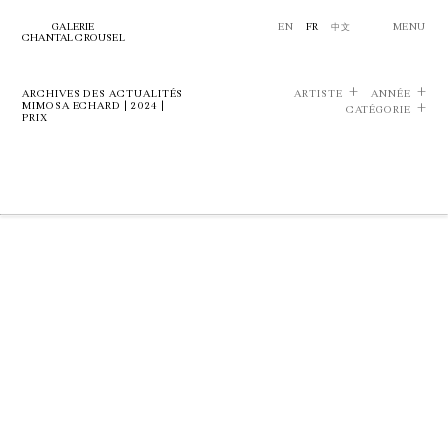
GALERIE
EN
FR
中文
MENU
CHANTAL CROUSEL
ARCHIVES DES ACTUALITÉS
ARTISTE
ANNÉE
MIMOSA ECHARD | 2024 |
CATÉGORIE
PRIX