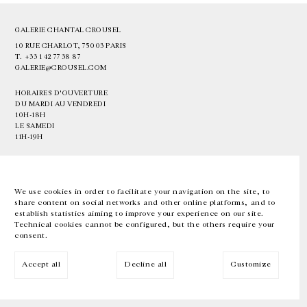
GALERIE CHANTAL CROUSEL
10 RUE CHARLOT, 75003 PARIS
T.
+33 1 42 77 38 87
GALERIE@CROUSEL.COM
HORAIRES D'OUVERTURE
DU MARDI AU VENDREDI
10H-18H
LE SAMEDI
11H-19H
LES ESPACES DE LA GALERIE SERONT FERMÉS À PARTIR DU 23 JUILLET
JUSQU'AU 4 SEPTEMBRE INCLUS
We use cookies in order to facilitate your navigation on the site, to
share content on social networks and other online platforms, and to
Facebook
Instagram
EN
FR
中文
establish statistics aiming to improve your experience on our site.
Technical cookies cannot be configured, but the others require your
consent.
Inscrivez-vous à notre newsletter
Accept all
Decline all
Customize
© Galerie Chantal Crousel 2026
Mentions légales
Cookies