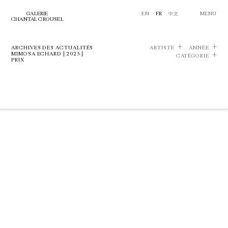
GALERIE
EN
FR
中文
MENU
CHANTAL CROUSEL
ARCHIVES DES ACTUALITÉS
ARTISTE
ANNÉE
MIMOSA ECHARD | 2023 |
CATÉGORIE
PRIX