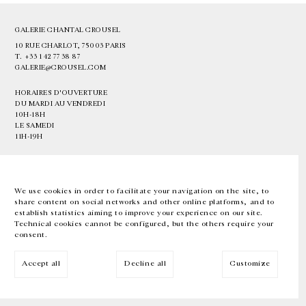
GALERIE CHANTAL CROUSEL
10 RUE CHARLOT, 75003 PARIS
T.
+33 1 42 77 38 87
GALERIE@CROUSEL.COM
HORAIRES D'OUVERTURE
DU MARDI AU VENDREDI
10H-18H
LE SAMEDI
11H-19H
LES ESPACES DE LA GALERIE SERONT FERMÉS À PARTIR DU 23 JUILLET
JUSQU'AU 4 SEPTEMBRE INCLUS
We use cookies in order to facilitate your navigation on the site, to
share content on social networks and other online platforms, and to
Facebook
Instagram
EN
FR
中文
establish statistics aiming to improve your experience on our site.
Technical cookies cannot be configured, but the others require your
consent.
Inscrivez-vous à notre newsletter
Accept all
Decline all
Customize
© Galerie Chantal Crousel 2026
Mentions légales
Cookies