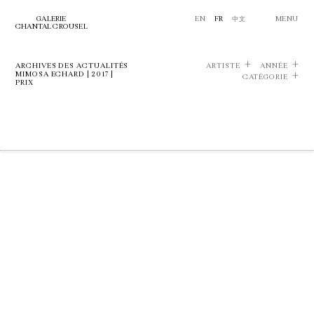
GALERIE
EN
FR
中文
MENU
CHANTAL CROUSEL
ARCHIVES DES ACTUALITÉS
ARTISTE
ANNÉE
MIMOSA ECHARD | 2017 |
CATÉGORIE
PRIX