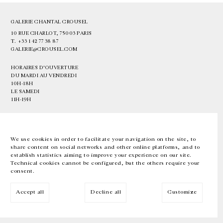
GALERIE CHANTAL CROUSEL
10 RUE CHARLOT, 75003 PARIS
T.
+33 1 42 77 38 87
GALERIE@CROUSEL.COM
HORAIRES D'OUVERTURE
DU MARDI AU VENDREDI
10H-18H
LE SAMEDI
11H-19H
LES ESPACES DE LA GALERIE SERONT FERMÉS À PARTIR DU 23 JUILLET
JUSQU'AU 4 SEPTEMBRE INCLUS
We use cookies in order to facilitate your navigation on the site, to
share content on social networks and other online platforms, and to
Facebook
Instagram
EN
FR
中文
establish statistics aiming to improve your experience on our site.
Technical cookies cannot be configured, but the others require your
consent.
Inscrivez-vous à notre newsletter
Accept all
Decline all
Customize
© Galerie Chantal Crousel 2026
Mentions légales
Cookies