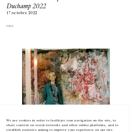
Duchamp 2022
17 octobre 2022
PRIX
GALERIE CHANTAL CROUSEL
10 RUE CHARLOT, 75003 PARIS
T.
+33 1 42 77 38 87
GALERIE@CROUSEL.COM
HORAIRES D'OUVERTURE
DU MARDI AU VENDREDI
10H-18H
LE SAMEDI
11H-19H
LES ESPACES DE LA GALERIE SERONT FERMÉS À PARTIR DU 23 JUILLET
Mimosa Echard
JUSQU'AU 4 SEPTEMBRE INCLUS
Prix Marcel Duchamp 2022
We use cookies in order to facilitate your navigation on the site, to
share content on social networks and other online platforms, and to
13 janvier — 17 octobre 2022
Facebook
Instagram
EN
FR
中文
establish statistics aiming to improve your experience on our site.