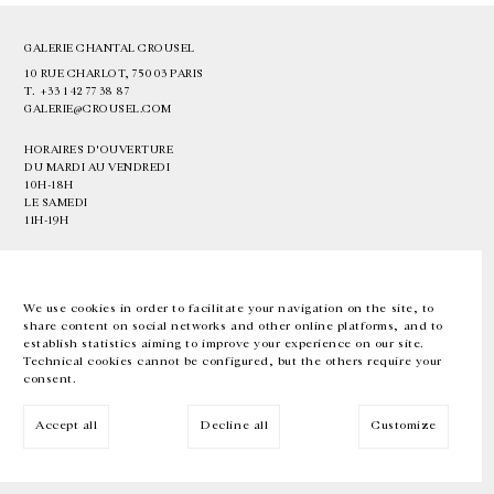
GALERIE CHANTAL CROUSEL
10 RUE CHARLOT, 75003 PARIS
T.
+33 1 42 77 38 87
GALERIE@CROUSEL.COM
HORAIRES D'OUVERTURE
DU MARDI AU VENDREDI
10H-18H
LE SAMEDI
11H-19H
LES ESPACES DE LA GALERIE SERONT FERMÉS À PARTIR DU 23 JUILLET
JUSQU'AU 4 SEPTEMBRE INCLUS
We use cookies in order to facilitate your navigation on the site, to
share content on social networks and other online platforms, and to
Facebook
Instagram
EN
FR
中文
establish statistics aiming to improve your experience on our site.
Technical cookies cannot be configured, but the others require your
consent.
Inscrivez-vous à notre newsletter
Accept all
Decline all
Customize
© Galerie Chantal Crousel 2026
Mentions légales
Cookies