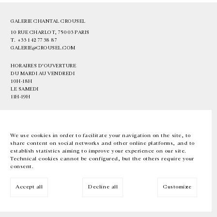
GALERIE CHANTAL CROUSEL
10 RUE CHARLOT, 75003 PARIS
T.
+33 1 42 77 38 87
GALERIE@CROUSEL.COM
HORAIRES D'OUVERTURE
DU MARDI AU VENDREDI
10H-18H
LE SAMEDI
11H-19H
LES ESPACES DE LA GALERIE SERONT FERMÉS À PARTIR DU 23 JUILLET
JUSQU'AU 4 SEPTEMBRE INCLUS
We use cookies in order to facilitate your navigation on the site, to
share content on social networks and other online platforms, and to
Facebook
Instagram
EN
FR
中文
establish statistics aiming to improve your experience on our site.
Technical cookies cannot be configured, but the others require your
consent.
Inscrivez-vous à notre newsletter
Accept all
Decline all
Customize
© Galerie Chantal Crousel 2026
Mentions légales
Cookies