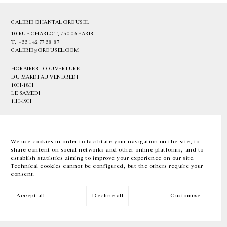
GALERIE CHANTAL CROUSEL
10 RUE CHARLOT, 75003 PARIS
T.
+33 1 42 77 38 87
GALERIE@CROUSEL.COM
HORAIRES D'OUVERTURE
DU MARDI AU VENDREDI
10H-18H
LE SAMEDI
11H-19H
LES ESPACES DE LA GALERIE SERONT FERMÉS À PARTIR DU 23 JUILLET
JUSQU'AU 4 SEPTEMBRE INCLUS
We use cookies in order to facilitate your navigation on the site, to
share content on social networks and other online platforms, and to
Facebook
Instagram
EN
FR
中文
establish statistics aiming to improve your experience on our site.
Technical cookies cannot be configured, but the others require your
consent.
Inscrivez-vous à notre newsletter
Accept all
Decline all
Customize
© Galerie Chantal Crousel 2026
Mentions légales
Cookies