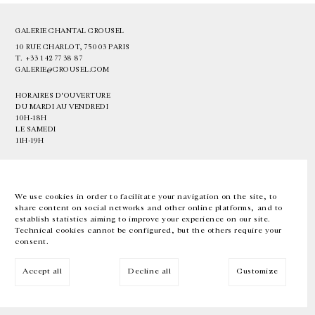
GALERIE CHANTAL CROUSEL
10 RUE CHARLOT, 75003 PARIS
T.
+33 1 42 77 38 87
GALERIE@CROUSEL.COM
HORAIRES D'OUVERTURE
DU MARDI AU VENDREDI
10H-18H
LE SAMEDI
11H-19H
LES ESPACES DE LA GALERIE SERONT FERMÉS À PARTIR DU 23 JUILLET
JUSQU'AU 4 SEPTEMBRE INCLUS
We use cookies in order to facilitate your navigation on the site, to
share content on social networks and other online platforms, and to
Facebook
Instagram
EN
FR
中文
establish statistics aiming to improve your experience on our site.
Technical cookies cannot be configured, but the others require your
consent.
Inscrivez-vous à notre newsletter
Accept all
Decline all
Customize
© Galerie Chantal Crousel 2026
Mentions légales
Cookies