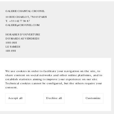
GALERIE CHANTAL CROUSEL
10 RUE CHARLOT, 75003 PARIS
T.
+33 1 42 77 38 87
GALERIE@CROUSEL.COM
HORAIRES D'OUVERTURE
DU MARDI AU VENDREDI
10H-18H
LE SAMEDI
11H-19H
LES ESPACES DE LA GALERIE SERONT FERMÉS À PARTIR DU 23 JUILLET
JUSQU'AU 4 SEPTEMBRE INCLUS
We use cookies in order to facilitate your navigation on the site, to
share content on social networks and other online platforms, and to
Facebook
Instagram
EN
FR
中文
establish statistics aiming to improve your experience on our site.
Technical cookies cannot be configured, but the others require your
consent.
Inscrivez-vous à notre newsletter
Accept all
Decline all
Customize
© Galerie Chantal Crousel 2026
Mentions légales
Cookies