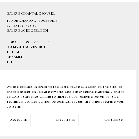
GALERIE CHANTAL CROUSEL
10 RUE CHARLOT, 75003 PARIS
T.
+33 1 42 77 38 87
GALERIE@CROUSEL.COM
HORAIRES D'OUVERTURE
DU MARDI AU VENDREDI
10H-18H
LE SAMEDI
11H-19H
LES ESPACES DE LA GALERIE SERONT FERMÉS À PARTIR DU 23 JUILLET
JUSQU'AU 4 SEPTEMBRE INCLUS
We use cookies in order to facilitate your navigation on the site, to
share content on social networks and other online platforms, and to
Facebook
Instagram
EN
FR
中文
establish statistics aiming to improve your experience on our site.
Technical cookies cannot be configured, but the others require your
consent.
Inscrivez-vous à notre newsletter
Accept all
Decline all
Customize
© Galerie Chantal Crousel 2026
Mentions légales
Cookies