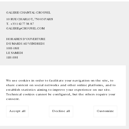
GALERIE CHANTAL CROUSEL
10 RUE CHARLOT, 75003 PARIS
T.
+33 1 42 77 38 87
GALERIE@CROUSEL.COM
HORAIRES D'OUVERTURE
DU MARDI AU VENDREDI
10H-18H
LE SAMEDI
11H-19H
LES ESPACES DE LA GALERIE SERONT FERMÉS À PARTIR DU 23 JUILLET
JUSQU'AU 4 SEPTEMBRE INCLUS
We use cookies in order to facilitate your navigation on the site, to
share content on social networks and other online platforms, and to
Facebook
Instagram
EN
FR
中文
establish statistics aiming to improve your experience on our site.
Technical cookies cannot be configured, but the others require your
consent.
Inscrivez-vous à notre newsletter
Accept all
Decline all
Customize
© Galerie Chantal Crousel 2026
Mentions légales
Cookies