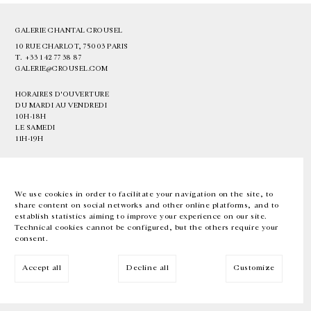
GALERIE CHANTAL CROUSEL
10 RUE CHARLOT, 75003 PARIS
T.
+33 1 42 77 38 87
GALERIE@CROUSEL.COM
HORAIRES D'OUVERTURE
DU MARDI AU VENDREDI
10H-18H
LE SAMEDI
11H-19H
LES ESPACES DE LA GALERIE SERONT FERMÉS À PARTIR DU 23 JUILLET
JUSQU'AU 4 SEPTEMBRE INCLUS
We use cookies in order to facilitate your navigation on the site, to
share content on social networks and other online platforms, and to
Facebook
Instagram
EN
FR
中文
establish statistics aiming to improve your experience on our site.
Technical cookies cannot be configured, but the others require your
consent.
Inscrivez-vous à notre newsletter
Accept all
Decline all
Customize
© Galerie Chantal Crousel 2026
Mentions légales
Cookies