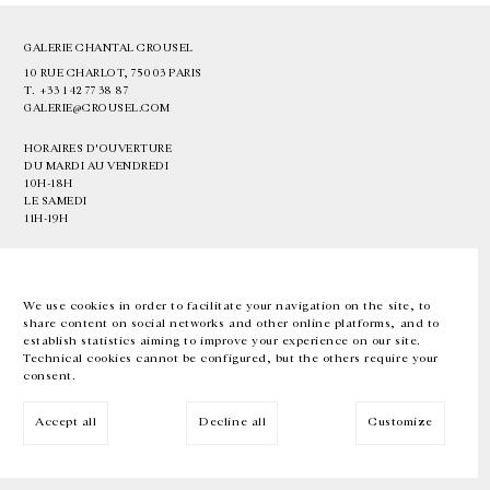
GALERIE CHANTAL CROUSEL
10 RUE CHARLOT, 75003 PARIS
T.
+33 1 42 77 38 87
GALERIE@CROUSEL.COM
HORAIRES D'OUVERTURE
DU MARDI AU VENDREDI
10H-18H
LE SAMEDI
11H-19H
LES ESPACES DE LA GALERIE SERONT FERMÉS À PARTIR DU 23 JUILLET
JUSQU'AU 4 SEPTEMBRE INCLUS
We use cookies in order to facilitate your navigation on the site, to
share content on social networks and other online platforms, and to
Facebook
Instagram
EN
FR
中文
establish statistics aiming to improve your experience on our site.
Technical cookies cannot be configured, but the others require your
consent.
Inscrivez-vous à notre newsletter
Accept all
Decline all
Customize
© Galerie Chantal Crousel 2026
Mentions légales
Cookies