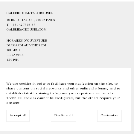
GALERIE CHANTAL CROUSEL
10 RUE CHARLOT, 75003 PARIS
T.
+33 1 42 77 38 87
GALERIE@CROUSEL.COM
HORAIRES D'OUVERTURE
DU MARDI AU VENDREDI
10H-18H
LE SAMEDI
11H-19H
LES ESPACES DE LA GALERIE SERONT FERMÉS À PARTIR DU 23 JUILLET
JUSQU'AU 4 SEPTEMBRE INCLUS
We use cookies in order to facilitate your navigation on the site, to
share content on social networks and other online platforms, and to
Facebook
Instagram
EN
FR
中文
establish statistics aiming to improve your experience on our site.
Technical cookies cannot be configured, but the others require your
consent.
Inscrivez-vous à notre newsletter
Accept all
Decline all
Customize
© Galerie Chantal Crousel 2026
Mentions légales
Cookies