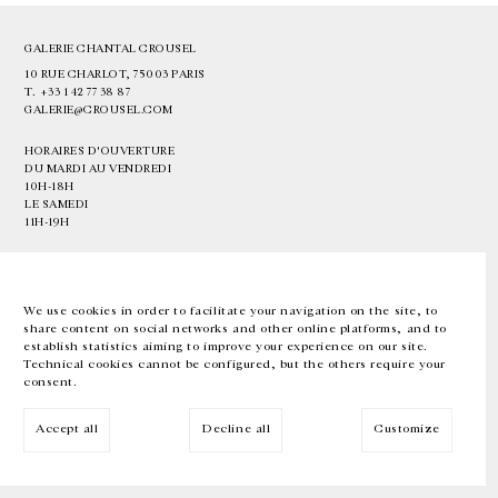
GALERIE CHANTAL CROUSEL
10 RUE CHARLOT, 75003 PARIS
T.
+33 1 42 77 38 87
GALERIE@CROUSEL.COM
HORAIRES D'OUVERTURE
DU MARDI AU VENDREDI
10H-18H
LE SAMEDI
11H-19H
LES ESPACES DE LA GALERIE SERONT FERMÉS À PARTIR DU 23 JUILLET
JUSQU'AU 4 SEPTEMBRE INCLUS
We use cookies in order to facilitate your navigation on the site, to
share content on social networks and other online platforms, and to
Facebook
Instagram
EN
FR
中文
establish statistics aiming to improve your experience on our site.
Technical cookies cannot be configured, but the others require your
consent.
Inscrivez-vous à notre newsletter
Accept all
Decline all
Customize
© Galerie Chantal Crousel 2026
Mentions légales
Cookies