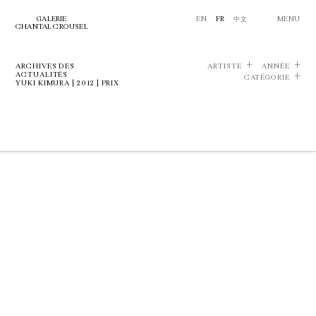
GALERIE
EN
FR
中文
MENU
CHANTAL CROUSEL
ARCHIVES DES
ARTISTE
ANNÉE
ACTUALITÉS
CATÉGORIE
YUKI KIMURA | 2012 | PRIX