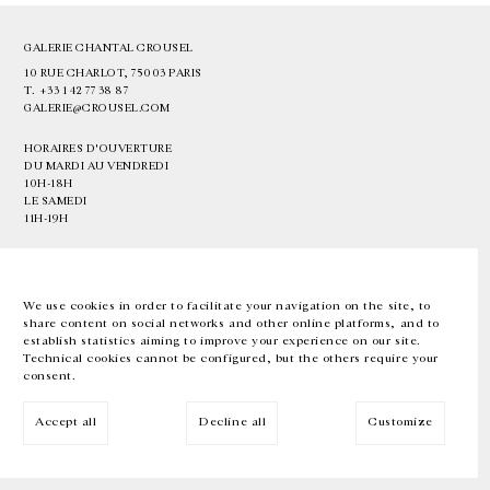
GALERIE CHANTAL CROUSEL
10 RUE CHARLOT, 75003 PARIS
T.
+33 1 42 77 38 87
GALERIE@CROUSEL.COM
HORAIRES D'OUVERTURE
DU MARDI AU VENDREDI
10H-18H
LE SAMEDI
11H-19H
LES ESPACES DE LA GALERIE SERONT FERMÉS À PARTIR DU 23 JUILLET
JUSQU'AU 4 SEPTEMBRE INCLUS
We use cookies in order to facilitate your navigation on the site, to
share content on social networks and other online platforms, and to
Facebook
Instagram
EN
FR
中文
establish statistics aiming to improve your experience on our site.
Technical cookies cannot be configured, but the others require your
consent.
Inscrivez-vous à notre newsletter
Accept all
Decline all
Customize
© Galerie Chantal Crousel 2026
Mentions légales
Cookies