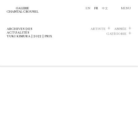
GALERIE
EN
FR
中文
MENU
CHANTAL CROUSEL
ARCHIVES DES
ARTISTE
ANNÉE
ACTUALITÉS
CATÉGORIE
YUKI KIMURA | 2022 | PRIX