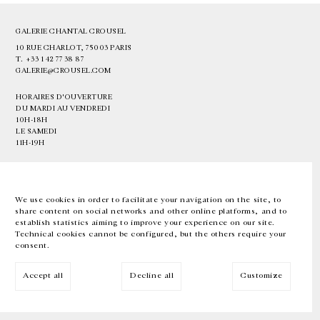
GALERIE CHANTAL CROUSEL
10 RUE CHARLOT, 75003 PARIS
T.
+33 1 42 77 38 87
GALERIE@CROUSEL.COM
HORAIRES D'OUVERTURE
DU MARDI AU VENDREDI
10H-18H
LE SAMEDI
11H-19H
LES ESPACES DE LA GALERIE SERONT FERMÉS À PARTIR DU 23 JUILLET
JUSQU'AU 4 SEPTEMBRE INCLUS
We use cookies in order to facilitate your navigation on the site, to
share content on social networks and other online platforms, and to
Facebook
Instagram
EN
FR
中文
establish statistics aiming to improve your experience on our site.
Technical cookies cannot be configured, but the others require your
consent.
Inscrivez-vous à notre newsletter
Accept all
Decline all
Customize
© Galerie Chantal Crousel 2026
Mentions légales
Cookies