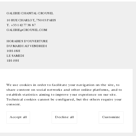
GALERIE CHANTAL CROUSEL
10 RUE CHARLOT, 75003 PARIS
T.
+33 1 42 77 38 87
GALERIE@CROUSEL.COM
HORAIRES D'OUVERTURE
DU MARDI AU VENDREDI
10H-18H
LE SAMEDI
11H-19H
LES ESPACES DE LA GALERIE SERONT FERMÉS À PARTIR DU 23 JUILLET
JUSQU'AU 4 SEPTEMBRE INCLUS
We use cookies in order to facilitate your navigation on the site, to
share content on social networks and other online platforms, and to
Facebook
Instagram
EN
FR
中文
establish statistics aiming to improve your experience on our site.
Technical cookies cannot be configured, but the others require your
consent.
Inscrivez-vous à notre newsletter
Accept all
Decline all
Customize
© Galerie Chantal Crousel 2026
Mentions légales
Cookies