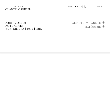
GALERIE
EN
FR
中文
MENU
CHANTAL CROUSEL
ARCHIVES DES
ARTISTE
ANNÉE
ACTUALITÉS
CATÉGORIE
YUKI KIMURA | 2010 | PRIX