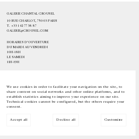
GALERIE CHANTAL CROUSEL
10 RUE CHARLOT, 75003 PARIS
T.
+33 1 42 77 38 87
GALERIE@CROUSEL.COM
HORAIRES D'OUVERTURE
DU MARDI AU VENDREDI
10H-18H
LE SAMEDI
11H-19H
LES ESPACES DE LA GALERIE SERONT FERMÉS À PARTIR DU 23 JUILLET
JUSQU'AU 4 SEPTEMBRE INCLUS
We use cookies in order to facilitate your navigation on the site, to
share content on social networks and other online platforms, and to
Facebook
Instagram
EN
FR
中文
establish statistics aiming to improve your experience on our site.
Technical cookies cannot be configured, but the others require your
consent.
Inscrivez-vous à notre newsletter
Accept all
Decline all
Customize
© Galerie Chantal Crousel 2026
Mentions légales
Cookies