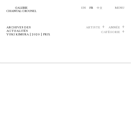
GALERIE
EN
FR
中文
MENU
CHANTAL CROUSEL
ARCHIVES DES
ARTISTE
ANNÉE
ACTUALITÉS
CATÉGORIE
YUKI KIMURA | 2020 | PRIX