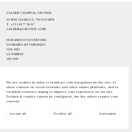
GALERIE CHANTAL CROUSEL
10 RUE CHARLOT, 75003 PARIS
T.
+33 1 42 77 38 87
GALERIE@CROUSEL.COM
HORAIRES D'OUVERTURE
DU MARDI AU VENDREDI
10H-18H
LE SAMEDI
11H-19H
LES ESPACES DE LA GALERIE SERONT FERMÉS À PARTIR DU 23 JUILLET
JUSQU'AU 4 SEPTEMBRE INCLUS
We use cookies in order to facilitate your navigation on the site, to
share content on social networks and other online platforms, and to
Facebook
Instagram
EN
FR
中文
establish statistics aiming to improve your experience on our site.
Technical cookies cannot be configured, but the others require your
consent.
Inscrivez-vous à notre newsletter
Accept all
Decline all
Customize
© Galerie Chantal Crousel 2026
Mentions légales
Cookies