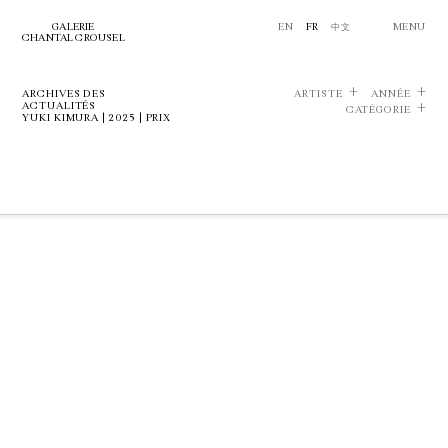
GALERIE
EN
FR
中文
MENU
CHANTAL CROUSEL
ARCHIVES DES
ARTISTE
ANNÉE
ACTUALITÉS
CATÉGORIE
YUKI KIMURA | 2025 | PRIX