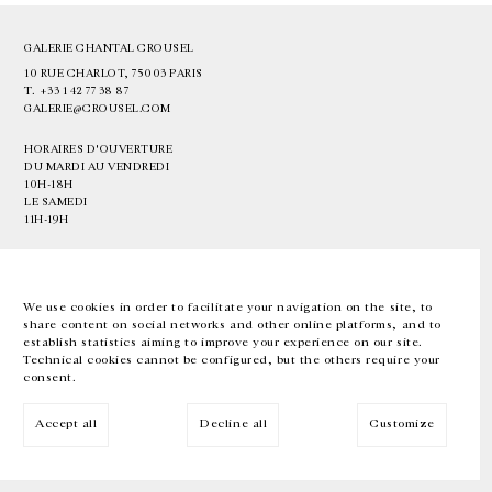
GALERIE CHANTAL CROUSEL
10 RUE CHARLOT, 75003 PARIS
T.
+33 1 42 77 38 87
GALERIE@CROUSEL.COM
HORAIRES D'OUVERTURE
DU MARDI AU VENDREDI
10H-18H
LE SAMEDI
11H-19H
LES ESPACES DE LA GALERIE SERONT FERMÉS À PARTIR DU 23 JUILLET
JUSQU'AU 4 SEPTEMBRE INCLUS
We use cookies in order to facilitate your navigation on the site, to
share content on social networks and other online platforms, and to
Facebook
Instagram
EN
FR
中文
establish statistics aiming to improve your experience on our site.
Technical cookies cannot be configured, but the others require your
consent.
Inscrivez-vous à notre newsletter
Accept all
Decline all
Customize
© Galerie Chantal Crousel 2026
Mentions légales
Cookies