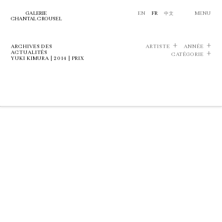
GALERIE
EN
FR
中文
MENU
CHANTAL CROUSEL
ARCHIVES DES
ARTISTE
ANNÉE
ACTUALITÉS
CATÉGORIE
YUKI KIMURA | 2014 | PRIX