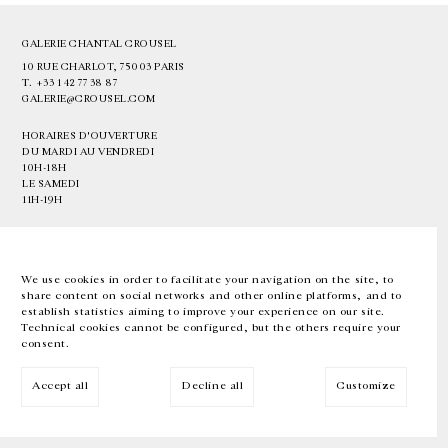
GALERIE CHANTAL CROUSEL
10 RUE CHARLOT, 75003 PARIS
T.
+33 1 42 77 38 87
GALERIE@CROUSEL.COM
HORAIRES D'OUVERTURE
DU MARDI AU VENDREDI
10H-18H
LE SAMEDI
11H-19H
LES ESPACES DE LA GALERIE SERONT FERMÉS À PARTIR DU 23 JUILLET
JUSQU'AU 4 SEPTEMBRE INCLUS
We use cookies in order to facilitate your navigation on the site, to
share content on social networks and other online platforms, and to
Facebook
Instagram
EN
FR
中文
establish statistics aiming to improve your experience on our site.
Technical cookies cannot be configured, but the others require your
consent.
Inscrivez-vous à notre newsletter
Accept all
Decline all
Customize
© Galerie Chantal Crousel 2026
Mentions légales
Cookies