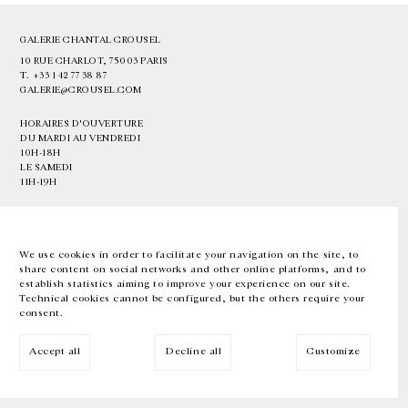
GALERIE CHANTAL CROUSEL
10 RUE CHARLOT, 75003 PARIS
T.
+33 1 42 77 38 87
GALERIE@CROUSEL.COM
HORAIRES D'OUVERTURE
DU MARDI AU VENDREDI
10H-18H
LE SAMEDI
11H-19H
LES ESPACES DE LA GALERIE SERONT FERMÉS À PARTIR DU 23 JUILLET
JUSQU'AU 4 SEPTEMBRE INCLUS
We use cookies in order to facilitate your navigation on the site, to
share content on social networks and other online platforms, and to
Facebook
Instagram
EN
FR
中文
establish statistics aiming to improve your experience on our site.
Technical cookies cannot be configured, but the others require your
consent.
Inscrivez-vous à notre newsletter
Accept all
Decline all
Customize
© Galerie Chantal Crousel 2026
Mentions légales
Cookies