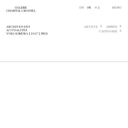
GALERIE
EN
FR
中文
MENU
CHANTAL CROUSEL
ARCHIVES DES
ARTISTE
ANNÉE
ACTUALITÉS
CATÉGORIE
YUKI KIMURA | 2017 | PRIX