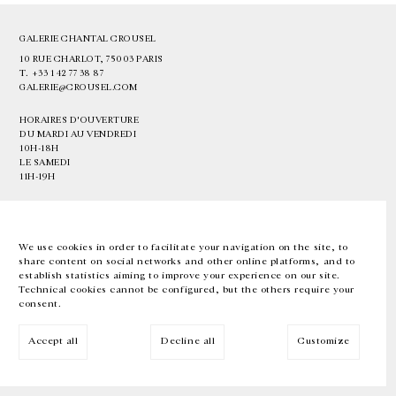
GALERIE CHANTAL CROUSEL
10 RUE CHARLOT, 75003 PARIS
T.
+33 1 42 77 38 87
GALERIE@CROUSEL.COM
HORAIRES D'OUVERTURE
DU MARDI AU VENDREDI
10H-18H
LE SAMEDI
11H-19H
LES ESPACES DE LA GALERIE SERONT FERMÉS À PARTIR DU 23 JUILLET
JUSQU'AU 4 SEPTEMBRE INCLUS
We use cookies in order to facilitate your navigation on the site, to
share content on social networks and other online platforms, and to
Facebook
Instagram
EN
FR
中文
establish statistics aiming to improve your experience on our site.
Technical cookies cannot be configured, but the others require your
consent.
Inscrivez-vous à notre newsletter
Accept all
Decline all
Customize
© Galerie Chantal Crousel 2026
Mentions légales
Cookies