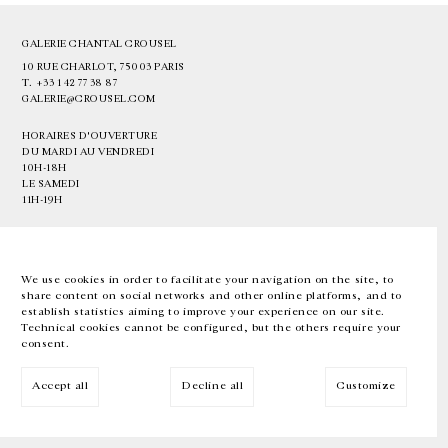
GALERIE CHANTAL CROUSEL
10 RUE CHARLOT, 75003 PARIS
T.
+33 1 42 77 38 87
GALERIE@CROUSEL.COM
HORAIRES D'OUVERTURE
DU MARDI AU VENDREDI
10H-18H
LE SAMEDI
11H-19H
LES ESPACES DE LA GALERIE SERONT FERMÉS À PARTIR DU 23 JUILLET
JUSQU'AU 4 SEPTEMBRE INCLUS
We use cookies in order to facilitate your navigation on the site, to
share content on social networks and other online platforms, and to
Facebook
Instagram
EN
FR
中文
establish statistics aiming to improve your experience on our site.
Technical cookies cannot be configured, but the others require your
consent.
Inscrivez-vous à notre newsletter
Accept all
Decline all
Customize
© Galerie Chantal Crousel 2026
Mentions légales
Cookies