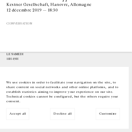
Kestner Gesellschaft, Hanovre, Allemagne
12 décembre 2019 — 18:30
GALERIE CHANTAL CROUSEL
10 RUE CHARLOT, 75003 PARIS
CONVERSATION
T.
+33 1 42 77 38 87
GALERIE@CROUSEL.COM
HORAIRES D'OUVERTURE
DU MARDI AU VENDREDI
10H-18H
LE SAMEDI
11H-19H
LES ESPACES DE LA GALERIE SERONT FERMÉS À PARTIR DU 23 JUILLET
JUSQU'AU 4 SEPTEMBRE INCLUS
We use cookies in order to facilitate your navigation on the site, to
share content on social networks and other online platforms, and to
Facebook
Instagram
EN
FR
中文
establish statistics aiming to improve your experience on our site.
Technical cookies cannot be configured, but the others require your
consent.
Inscrivez-vous à notre newsletter
Accept all
Decline all
Customize
© Galerie Chantal Crousel 2026
Mentions légales
Cookies