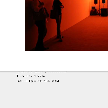
GALERIE CHANTAL CROUSEL
10 RUE CHARLOT, 75003 PARIS
T.
+33 1 42 77 38 87
GALERIE@CROUSEL.COM