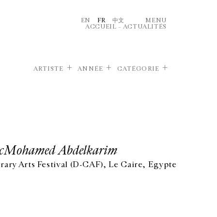
EN
FR
中文
MENU
ACCUEIL
–
ACTUALITÉS
ARTISTE
ANNÉE
CATÉGORIE
ecMohamed Abdelkarim
y Arts Festival (D-CAF), Le Caire, Egypte