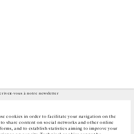
Facebook
Instagram
FR
中文
crivez-vous à notre newsletter
se cookies in order to facilitate your navigation on the
, to share content on social networks and other online
forms, and to establish statistics aiming to improve your