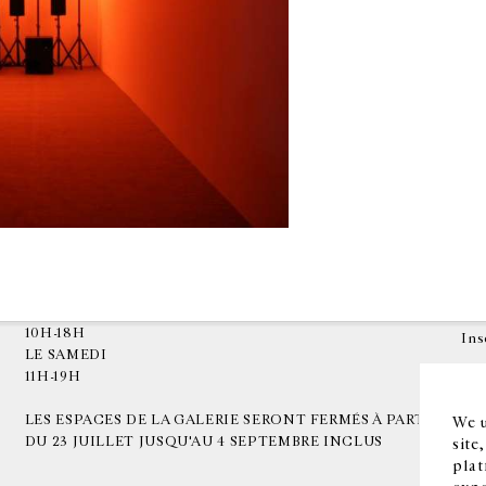
HORAIRES D'OUVERTURE
EN
DU MARDI AU VENDREDI
10H-18H
Ins
LE SAMEDI
11H-19H
LES ESPACES DE LA GALERIE SERONT FERMÉS À PARTIR
We u
DU 23 JUILLET JUSQU'AU 4 SEPTEMBRE INCLUS
site
plat