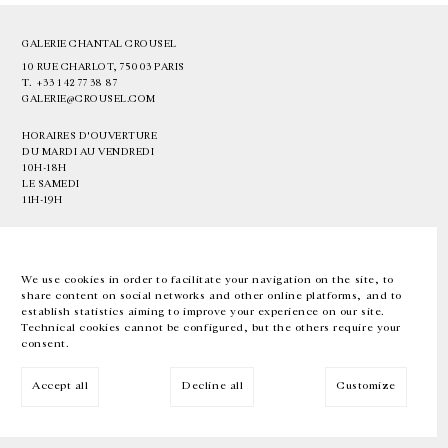
GALERIE CHANTAL CROUSEL
10 RUE CHARLOT, 75003 PARIS
T.
+33 1 42 77 38 87
GALERIE@CROUSEL.COM
HORAIRES D'OUVERTURE
DU MARDI AU VENDREDI
10H-18H
LE SAMEDI
11H-19H
LES ESPACES DE LA GALERIE SERONT FERMÉS À PARTIR DU 23 JUILLET
JUSQU'AU 4 SEPTEMBRE INCLUS
We use cookies in order to facilitate your navigation on the site, to
share content on social networks and other online platforms, and to
Facebook
Instagram
EN
FR
中文
establish statistics aiming to improve your experience on our site.
Technical cookies cannot be configured, but the others require your
consent.
Inscrivez-vous à notre newsletter
Accept all
Decline all
Customize
© Galerie Chantal Crousel 2026
Mentions légales
Cookies