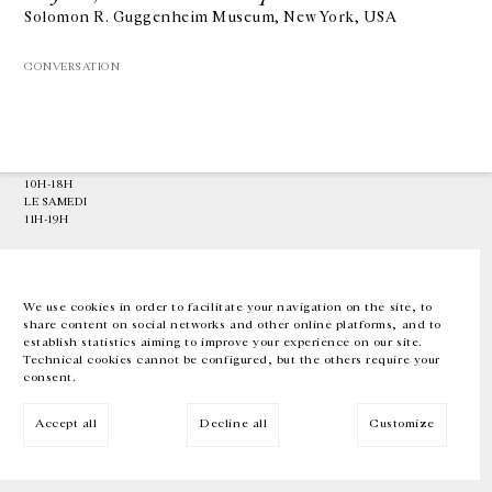
Solomon R. Guggenheim Museum, New York, USA
GALERIE CHANTAL CROUSEL
CONVERSATION
10 RUE CHARLOT, 75003 PARIS
T.
+33 1 42 77 38 87
GALERIE@CROUSEL.COM
HORAIRES D'OUVERTURE
DU MARDI AU VENDREDI
10H-18H
LE SAMEDI
11H-19H
LES ESPACES DE LA GALERIE SERONT FERMÉS À PARTIR DU 23 JUILLET
JUSQU'AU 4 SEPTEMBRE INCLUS
We use cookies in order to facilitate your navigation on the site, to
share content on social networks and other online platforms, and to
Facebook
Instagram
EN
FR
中文
establish statistics aiming to improve your experience on our site.
Technical cookies cannot be configured, but the others require your
consent.
Inscrivez-vous à notre newsletter
Accept all
Decline all
Customize
© Galerie Chantal Crousel 2026
Mentions légales
Cookies