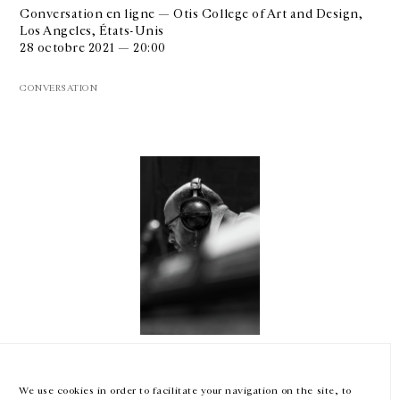
Conversation en ligne — Otis College of Art and Design,
Los Angeles, États-Unis
28 octobre 2021 — 20:00
CONVERSATION
GALERIE CHANTAL CROUSEL
10 RUE CHARLOT, 75003 PARIS
T.
+33 1 42 77 38 87
GALERIE@CROUSEL.COM
HORAIRES D'OUVERTURE
DU MARDI AU VENDREDI
10H-18H
LE SAMEDI
11H-19H
Hassan Khan
LES ESPACES DE LA GALERIE SERONT FERMÉS À PARTIR DU 23 JUILLET
JUSQU'AU 4 SEPTEMBRE INCLUS
Radio Talk
We use cookies in order to facilitate your navigation on the site, to
En ligne — Cashemereradio