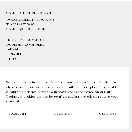
GALERIE CHANTAL CROUSEL
10 RUE CHARLOT, 75003 PARIS
T.
+33 1 42 77 38 87
GALERIE@CROUSEL.COM
HORAIRES D'OUVERTURE
DU MARDI AU VENDREDI
10H-18H
LE SAMEDI
11H-19H
LES ESPACES DE LA GALERIE SERONT FERMÉS À PARTIR DU 23 JUILLET
JUSQU'AU 4 SEPTEMBRE INCLUS
We use cookies in order to facilitate your navigation on the site, to
share content on social networks and other online platforms, and to
Facebook
Instagram
EN
FR
中文
establish statistics aiming to improve your experience on our site.
Technical cookies cannot be configured, but the others require your
consent.
Inscrivez-vous à notre newsletter
Accept all
Decline all
Customize
© Galerie Chantal Crousel 2026
Mentions légales
Cookies