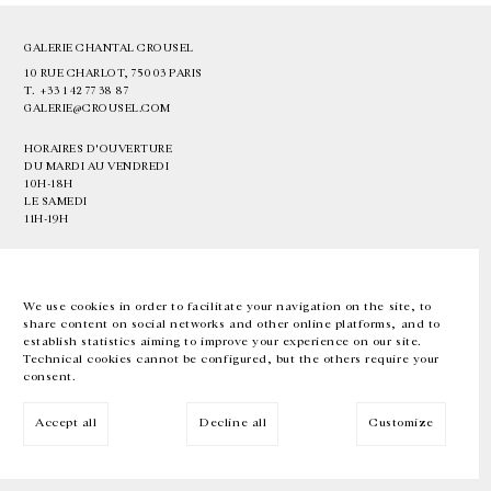
GALERIE CHANTAL CROUSEL
10 RUE CHARLOT, 75003 PARIS
T.
+33 1 42 77 38 87
GALERIE@CROUSEL.COM
HORAIRES D'OUVERTURE
DU MARDI AU VENDREDI
10H-18H
LE SAMEDI
11H-19H
LES ESPACES DE LA GALERIE SERONT FERMÉS À PARTIR DU 23 JUILLET
JUSQU'AU 4 SEPTEMBRE INCLUS
We use cookies in order to facilitate your navigation on the site, to
share content on social networks and other online platforms, and to
Facebook
Instagram
EN
FR
中文
establish statistics aiming to improve your experience on our site.
Technical cookies cannot be configured, but the others require your
consent.
Inscrivez-vous à notre newsletter
Accept all
Decline all
Customize
© Galerie Chantal Crousel 2026
Mentions légales
Cookies