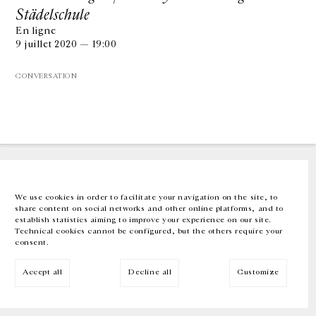
Städelschule
En ligne
GALERIE CHANTAL CROUSEL
9 juillet 2020 — 19:00
10 RUE CHARLOT, 75003 PARIS
T.
+33 1 42 77 38 87
GALERIE@CROUSEL.COM
CONVERSATION
HORAIRES D'OUVERTURE
DU MARDI AU VENDREDI
10H-18H
LE SAMEDI
11H-19H
LES ESPACES DE LA GALERIE SERONT FERMÉS À PARTIR DU 23 JUILLET
JUSQU'AU 4 SEPTEMBRE INCLUS
We use cookies in order to facilitate your navigation on the site, to
share content on social networks and other online platforms, and to
Facebook
Instagram
EN
FR
中文
establish statistics aiming to improve your experience on our site.
Technical cookies cannot be configured, but the others require your
consent.
Inscrivez-vous à notre newsletter
Accept all
Decline all
Customize
© Galerie Chantal Crousel 2026
Mentions légales
Cookies