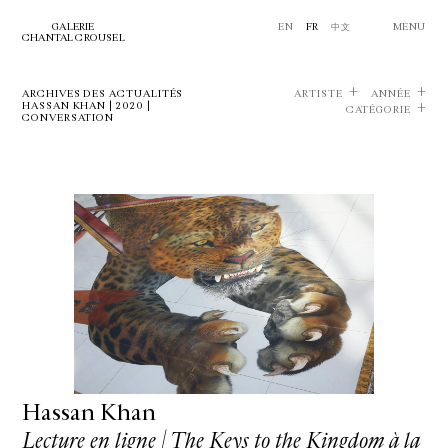
GALERIE
EN
FR
中文
MENU
CHANTAL CROUSEL
ARCHIVES DES ACTUALITÉS
ARTISTE
ANNÉE
HASSAN KHAN | 2020 |
CATÉGORIE
CONVERSATION
Hassan Khan
Lecture en ligne | The Keys to the Kingdom à la