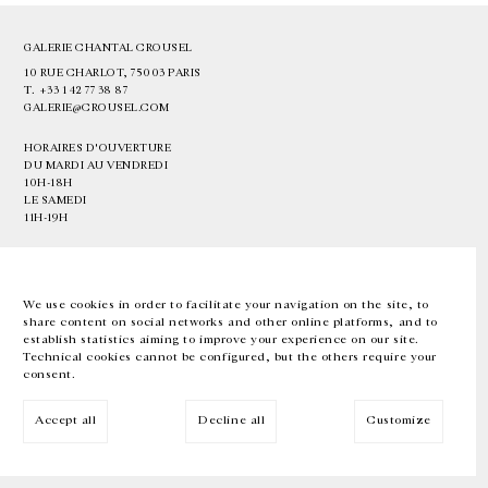
GALERIE CHANTAL CROUSEL
10 RUE CHARLOT, 75003 PARIS
T.
+33 1 42 77 38 87
GALERIE@CROUSEL.COM
HORAIRES D'OUVERTURE
DU MARDI AU VENDREDI
10H-18H
LE SAMEDI
11H-19H
LES ESPACES DE LA GALERIE SERONT FERMÉS À PARTIR DU 23 JUILLET
JUSQU'AU 4 SEPTEMBRE INCLUS
We use cookies in order to facilitate your navigation on the site, to
share content on social networks and other online platforms, and to
Facebook
Instagram
EN
FR
中文
establish statistics aiming to improve your experience on our site.
Technical cookies cannot be configured, but the others require your
consent.
Inscrivez-vous à notre newsletter
Accept all
Decline all
Customize
© Galerie Chantal Crousel 2026
Mentions légales
Cookies