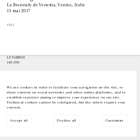
La Biennale de Venezia, Venise, Italie
13 mai 2017
GALERIE CHANTAL CROUSEL
10 RUE CHARLOT, 75003 PARIS
PRIX
T.
+33 1 42 77 38 87
GALERIE@CROUSEL.COM
HORAIRES D'OUVERTURE
DU MARDI AU VENDREDI
10H-18H
LE SAMEDI
11H-19H
LES ESPACES DE LA GALERIE SERONT FERMÉS À PARTIR DU 23 JUILLET
JUSQU'AU 4 SEPTEMBRE INCLUS
We use cookies in order to facilitate your navigation on the site, to
share content on social networks and other online platforms, and to
Facebook
Instagram
EN
FR
中文
establish statistics aiming to improve your experience on our site.
Technical cookies cannot be configured, but the others require your
consent.
Inscrivez-vous à notre newsletter
Accept all
Decline all
Customize
© Galerie Chantal Crousel 2026
Mentions légales
Cookies